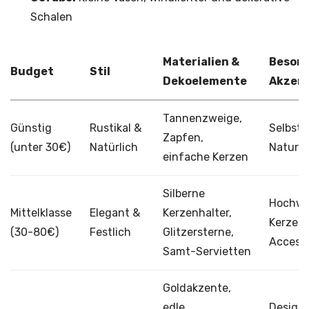
Schalen
Materialien &
Beson
Budget
Stil
Dekoelemente
Akzen
Tannenzweige,
Günstig
Rustikal &
Selbst
Zapfen,
(unter 30€)
Natürlich
Naturma
einfache Kerzen
Silberne
Hochwe
Mittelklasse
Elegant &
Kerzenhalter,
Kerzen
(30-80€)
Festlich
Glitzersterne,
Accesso
Samt-Servietten
Goldakzente,
edle
Designe