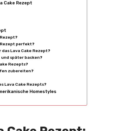
va Cake Rezept
ept
 Rezept?
e Rezept perfekt?
r das Lava Cake Rezept?
 und später backen?
Cake Rezepts?
fen zubereiten?
des Lava Cake Rezepts?
amerikanische Homestyles
a Cake Rezept: