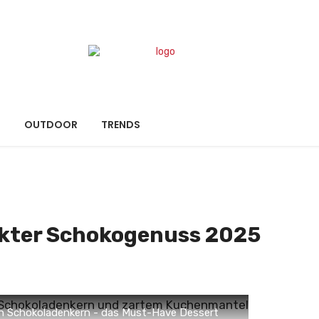
N
OUTDOOR
TRENDS
ekter Schokogenuss 2025
gen Schokoladenkern - das Must-Have Dessert