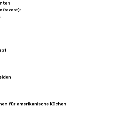
anten
e Rezept):
:
ept
eiden
onen für amerikanische Küchen