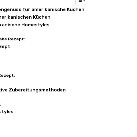
engenuss für amerikanische Küchen
amerikanischen Küchen
ikanische Homestyles
Cake Rezept:
ezept
s
Rezept:
ative Zubereitungsmethoden
:
styles