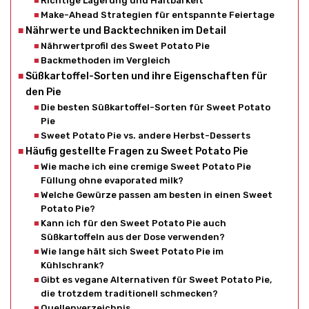
Richtige Lagerung und Haltbarkeit
Make-Ahead Strategien für entspannte Feiertage
Nährwerte und Backtechniken im Detail
Nährwertprofil des Sweet Potato Pie
Backmethoden im Vergleich
Süßkartoffel-Sorten und ihre Eigenschaften für
den Pie
Die besten Süßkartoffel-Sorten für Sweet Potato
Pie
Sweet Potato Pie vs. andere Herbst-Desserts
Häufig gestellte Fragen zu Sweet Potato Pie
Wie mache ich eine cremige Sweet Potato Pie
Füllung ohne evaporated milk?
Welche Gewürze passen am besten in einen Sweet
Potato Pie?
Kann ich für den Sweet Potato Pie auch
Süßkartoffeln aus der Dose verwenden?
Wie lange hält sich Sweet Potato Pie im
Kühlschrank?
Gibt es vegane Alternativen für Sweet Potato Pie,
die trotzdem traditionell schmecken?
Quellenverzeichnis