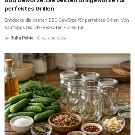
BBQ Gewürze: Die besten Grillgewürze für
perfektes Grillen
Entdecke die besten BBQ Gewürze für perfektes Grillen. Von
Kauftipps bis DIY-Rezepten - alles für ...
Julia Pehle
By
April 30, 2026