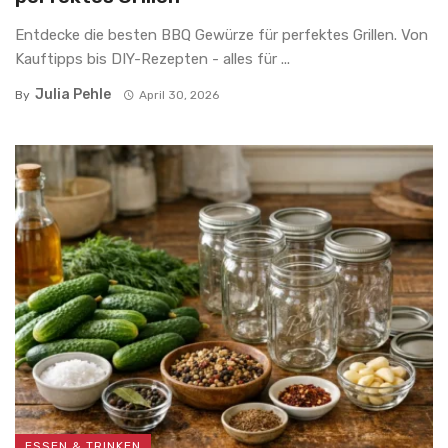
Entdecke die besten BBQ Gewürze für perfektes Grillen. Von
Kauftipps bis DIY-Rezepten - alles für ...
Julia Pehle
By
April 30, 2026
ESSEN & TRINKEN