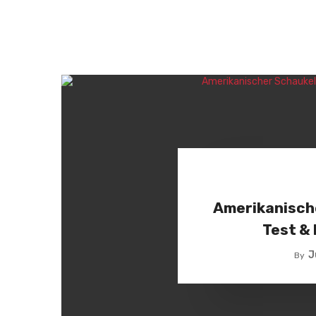
Amerikanisch
Test &
J
By